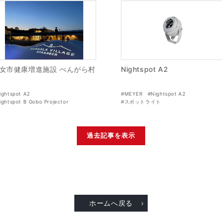
女市健康増進施設 べんがら村
Nightspot A2
ightspot A2
#MEYER
#Nightspot A2
ightspot B Gobo Projector
#スポットライト
スポットライトポール
過去記事を表示
ホームへ戻る