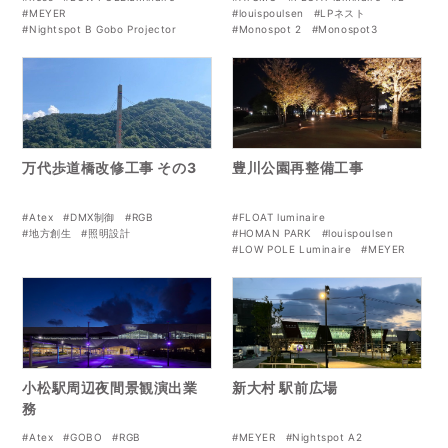
#MEYER
#louispoulsen
#LPネスト
#Nightspot B Gobo Projector
#Monospot 2
#Monospot3
#博多ライトアップ
#照明設計
#フリントボラード
万代歩道橋改修工事 その3
豊川公園再整備工事
#Atex
#DMX制御
#RGB
#FLOAT luminaire
#地方創生
#照明設計
#HOMAN PARK
#louispoulsen
#LOW POLE Luminaire
#MEYER
#Nightspot B
#Nightspot B Gobo Projector
小松駅周辺夜間景観演出業
新大村 駅前広場
務
#Atex
#GOBO
#RGB
#MEYER
#Nightspot A2