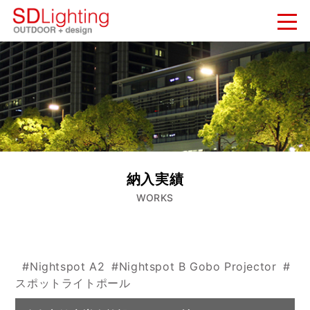
新着情報
NEWS
納入実績
WORKS
会社概要
納入実績
COMPANY
WORKS
お問い合わせ
CONTACT
#Nightspot A2
#Nightspot B Gobo Projector
#
スポットライトポール