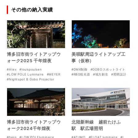
その他の納入実績
博多旧市街ライトアップウ
美唄駅周辺ライトアップ工
ォーク2025 千年煌夜
事（仮称）
#Atex
#louispoulsen
#DMX制御
#GOBOスポットライト
#LOW POLE Luminaire
#MEYER
#RBG投光器
#地方創生
#照明設計
#Nightspot B Gobo Projector
#RGB
#signify
#博多ライトアップ
博多旧市街ライトアップウ
北陸新幹線 越前たけふ
ォーク2024千年煌夜
駅 駅広場照明
#hess
#LOW POLEluminaire
#ATUMO
#FLOAT luminaire
#L