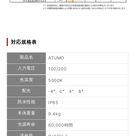
対応規格表
製品名
ATUMO
入力電圧
100/200
色温度
5000K
配光
-4°、0°、4°、8°
防水性能
IP65
本体重量
9.4kg
光源寿命
60,000時間
演色性