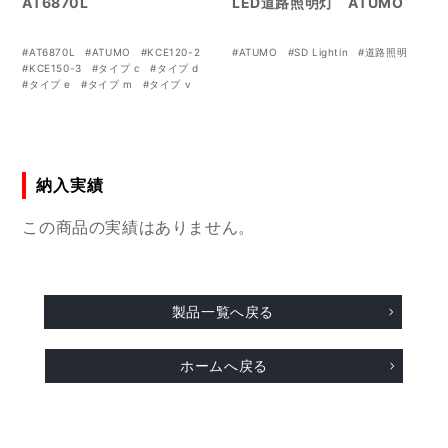
AT6870L
LED道路照明灯 ATUMO
#AT6870L
#ATUMO
#KCE120-2
#ATUMO
#SD Lightin
#道路照明
#KCE150-3
#タイプ c
#タイプ d
#タイプ e
#タイプ m
#タイプ v
#タイプ w
納入実績
この商品の実績はありません。
製品一覧へ戻る
ホームへ戻る