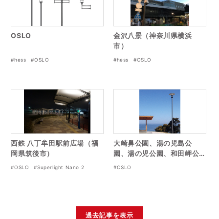
OSLO
金沢八景（神奈川県横浜
市）
#hess
#OSLO
#hess
#OSLO
西鉄 八丁牟田駅前広場（福
大崎鼻公園、湯の児島公
岡県筑後市）
園、湯の児公園、和田岬公
園（熊本県水俣市）
#OSLO
#Superlight Nano 2
#OSLO
過去記事を表示