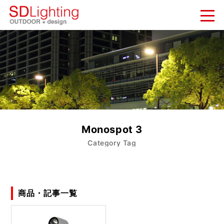
新着情報
NEWS
納入実績
WORKS
会社概要
Monospot 3
COMPANY
Category Tag
お問い合わせ
CONTACT
商品・記事一覧