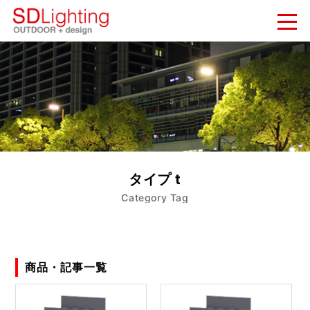
新着情報
NEWS
納入実績
WORKS
会社概要
タイプ t
COMPANY
Category Tag
お問い合わせ
CONTACT
商品・記事一覧