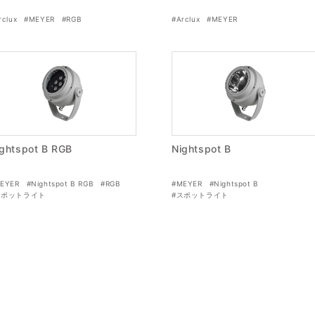
rclux
#MEYER
#RGB
#Arclux
#MEYER
ghtspot B RGB
Nightspot B
EYER
#Nightspot B RGB
#RGB
#MEYER
#Nightspot B
スポットライト
#スポットライト