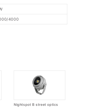
W
000/4000
Nightspot B street optics