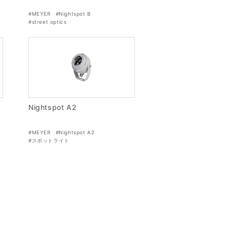
#MEYER
#Nightspot B
#street optics
Nightspot A2
#MEYER
#Nightspot A2
#スポットライト