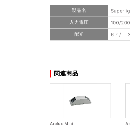
製品名
Superli
入力電圧
100/20
配光
6 ° / 3 
関連商品
Arclux Mini
A