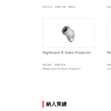
#Arclux
#MEYER
#Mini
#A
Nightspot B Gobo Projector
Ni
#GOBO
#MEYER
#M
#Nightspot B Gobo Projector
#
#スポットライト
納入実績