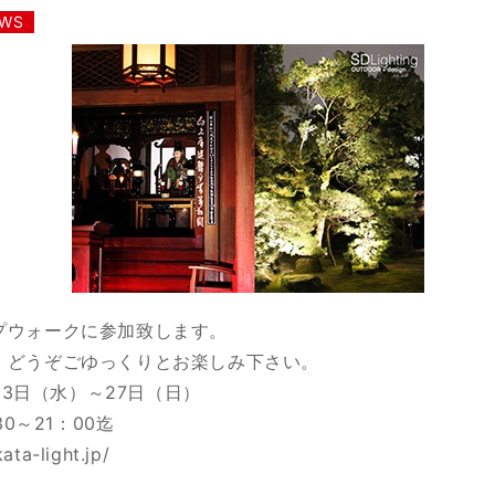
WS
プウォークに参加致します。
、どうぞごゆっくりとお楽しみ下さい。
月23日（水）～27日（日）
30～21：00迄
ata-light.jp/