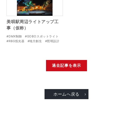
美唄駅周辺ライトアップ工
事（仮称）
#DMX制御
#GOBOスポットライト
#RBG投光器
#地方創生
#照明設計
過去記事を表示
ホームへ戻る