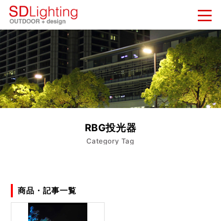
新着情報
NEWS
納入実績
WORKS
会社概要
RBG投光器
COMPANY
Category Tag
お問い合わせ
CONTACT
商品・記事一覧