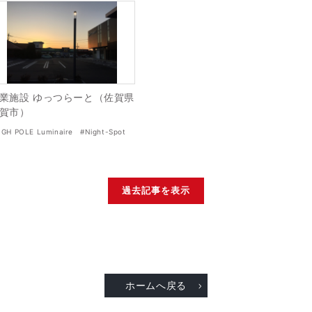
業施設 ゆっつらーと（佐賀県
賀市）
IGH POLE Luminaire
#Night-Spot
過去記事を表示
ホームへ戻る