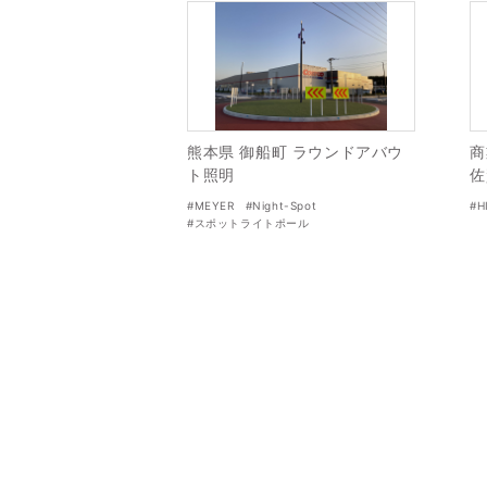
熊本県 御船町 ラウンドアバウ
商
ト照明
佐
#MEYER
#Night-Spot
#H
#スポットライトポール
#ラウンドアバウト