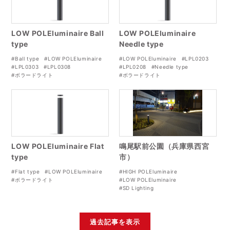
LOW POLEluminaire Ball
LOW POLEluminaire
type
Needle type
#Ball type
#LOW POLEluminaire
#LOW POLEluminaire
#LPL0203
#LPL0303
#LPL0308
#LPL0208
#Needle type
#ボラードライト
#ボラードライト
LOW POLEluminaire Flat
鳴尾駅前公園（兵庫県西宮
type
市）
#Flat type
#LOW POLEluminaire
#HIGH POLEluminaire
#ボラードライト
#LOW POLEluminaire
#SD Lighting
過去記事を表示