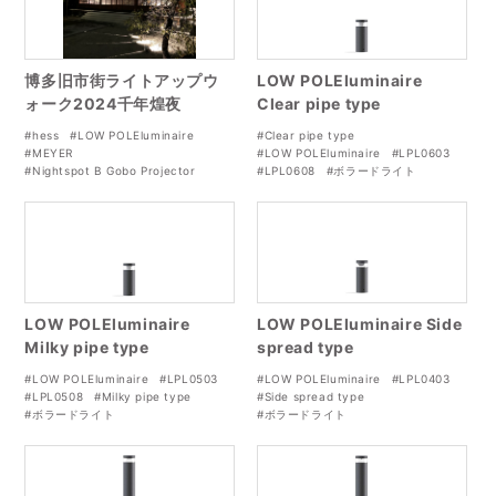
博多旧市街ライトアップウ
LOW POLEluminaire
ォーク2024千年煌夜
Clear pipe type
#hess
#LOW POLEluminaire
#Clear pipe type
#MEYER
#LOW POLEluminaire
#LPL0603
#Nightspot B Gobo Projector
#LPL0608
#ボラードライト
#博多ライトアップ
#照明設計
LOW POLEluminaire
LOW POLEluminaire Side
Milky pipe type
spread type
#LOW POLEluminaire
#LPL0503
#LOW POLEluminaire
#LPL0403
#LPL0508
#Milky pipe type
#Side spread type
#ボラードライト
#ボラードライト