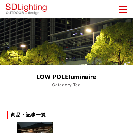
新着情報
NEWS
納入実績
WORKS
会社概要
LOW POLEluminaire
COMPANY
Category Tag
お問い合わせ
CONTACT
商品・記事一覧